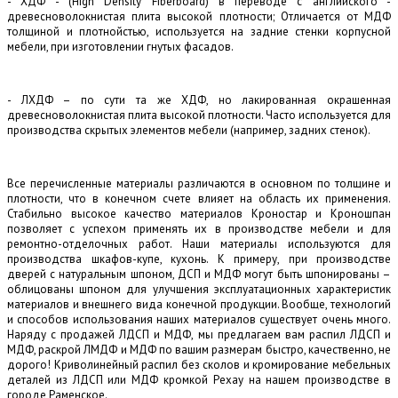
- ХДФ - (High Density Fiberboard) в переводе с английского -
древесноволокнистая плита высокой плотности; Отличается от МДФ
толщиной и плотнойстью, используется на задние стенки корпусной
мебели, при изготовлении гнутых фасадов.
- ЛХДФ – по сути та же ХДФ, но лакированная окрашенная
древесноволокнистая плита высокой плотности. Часто используется для
производства скрытых элементов мебели (например, задних стенок).
Все перечисленные материалы различаются в основном по толщине и
плотности, что в конечном счете влияет на область их применения.
Стабильно высокое качество материалов Кроностар и Кроношпан
позволяет с успехом применять их в производстве мебели и для
ремонтно-отделочных работ. Наши материалы используются для
производства шкафов-купе, кухонь. К примеру, при производстве
дверей с натуральным шпоном, ДСП и МДФ могут быть шпонированы –
облицованы шпоном для улучшения эксплуатационных характеристик
материалов и внешнего вида конечной продукции. Вообще, технологий
и способов использования наших материалов существует очень много.
Наряду с продажей ЛДСП и МДФ, мы предлагаем вам распил ЛДСП и
МДФ, раскрой ЛМДФ и МДФ по вашим размерам быстро, качественно, не
дорого! Криволинейный распил без сколов и кромирование мебельных
деталей из ЛДСП или МДФ кромкой Рехау на нашем производстве в
городе Раменское.