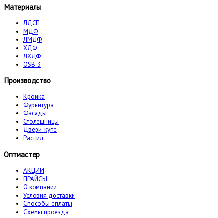
Материалы
ЛДСП
МДФ
ЛМДФ
ХДФ
ЛХДФ
OSB-3
Производство
Кромка
Фурнитура
Фасады
Столешницы
Двери-купе
Распил
Оптмастер
АКЦИИ
ПРАЙСЫ
О компании
Условия доставки
Способы оплаты
Схемы проезда