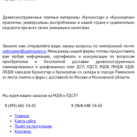
Древесностружечные плитные материалы «Кроностар» и «Кроношпан»
практичны, универсальны, востребованы в нашей стране и сравнительно
недороги при всех своих уникальных качествах.
Звоните нам, отправляйте ваши заказы вопросы по электронной почте:
optmaster@optmaster.ru
. Менеджеры нашей фирмы готовы предоставить
вам любую информацию, сертификаты и консультации по вопросам
приобретения и бесплатной доставки древесностружечных
ламинированных и шлифованных плит ДСП, ЛДСП, МДФ, ЛМДФ, ХДФ,
ЛХДФ заводов Кроностар и Кроношпан со склада в городе Раменское
от листа, палеты и фуры с доставкой по Москве и Московской области.
Мы ждем ваших заказов на МДФ и ЛДСП!
8 (495) 661-54-63
8 (964) 648-54-63
Главная
Карта сайта
Прайс на продукцию
Контакты