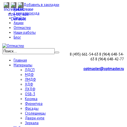
Добавить в закладки
Схема проезда
Прайсы
Акции
Оптмастер
Наши работы
Блог
8 (495) 661-54-63
8 (964) 648-54-
63
8 (964) 648-42-77
Главная
Материалы
optmaster@optmaster.ru
ЛДСП
МДФ
ЛМДФ
ХДФ
ЛХДФ
OSB-3
Кромка
Фурнитура
Фасады
Столешницы
Двери-купе
Зеркала