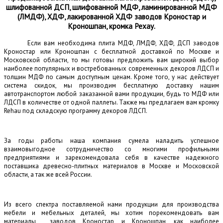
шлифованной ДСП, шлифованной МДФ, ламинированной МДФ
(ЛМДФ), ХДФ, лакированной ХДФ заводов Кроностар и
Кроношпан, кромка Рехау.
Если вам необходима плита МДФ, ЛМДФ, ХДФ, ДСП заводов
Кроностар или Кроношпан с бесплатной доставкой по Москве и
Московской области, то мы готовы предложить вам широкий выбор
наиболее популярных и востребованных современных декоров ЛДСП и
толщин МДФ по самым доступным ценам. Кроме того, у нас действует
система скидок, мы производим бесплатную доставку нашим
автотранспортом любой заказанной вами продукции, будь то МДФ или
ЛДСП в количестве от одной паллеты. Также мы предлагаем вам кромку
Rehau под складскую программу декоров ЛДСП.
За годы работы наша компания сумела наладить успешное
взаимовыгодное сотрудничество со многими профильными
предприятиями и зарекомендовала себя в качестве надежного
поставщика древесно-плитных материалов в Москве и Московской
области, а так же всей России.
Из всего спектра поставляемой нами продукции для производства
мебели и мебельных деталей, мы хотим порекомендовать вам
материалы заводов Кроностар и Кроношпан, как наиболее