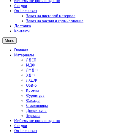
Мебельное производство
Скидки
On-line заказ
Заказ на листовой материал
Заказ на распил и кромирование
Доставка
Контакты
Menu
Главная
Материалы
ЛДСП
МДФ
ЛМДФ
ХДФ
ЛХДФ
OSB-3
Кромка
Фурнитура
Фасады
Столешницы
Двери-купе
Зеркала
Мебельное производство
Скидки
On-line заказ