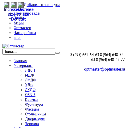
Добавить в закладки
Схема проезда
Прайсы
Акции
Оптмастер
Наши работы
Блог
8 (495) 661-54-63
8 (964) 648-54-
63
8 (964) 648-42-77
Главная
Материалы
optmaster@optmaster.ru
ЛДСП
МДФ
ЛМДФ
ХДФ
ЛХДФ
OSB-3
Кромка
Фурнитура
Фасады
Столешницы
Двери-купе
Зеркала