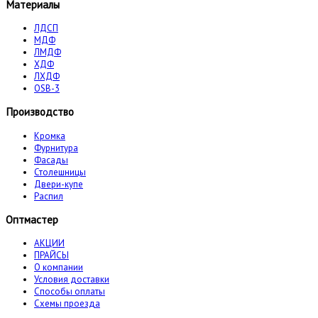
Материалы
ЛДСП
МДФ
ЛМДФ
ХДФ
ЛХДФ
OSB-3
Производство
Кромка
Фурнитура
Фасады
Столешницы
Двери-купе
Распил
Оптмастер
АКЦИИ
ПРАЙСЫ
О компании
Условия доставки
Способы оплаты
Схемы проезда