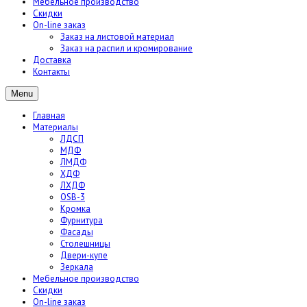
Мебельное производство
Скидки
On-line заказ
Заказ на листовой материал
Заказ на распил и кромирование
Доставка
Контакты
Menu
Главная
Материалы
ЛДСП
МДФ
ЛМДФ
ХДФ
ЛХДФ
OSB-3
Кромка
Фурнитура
Фасады
Столешницы
Двери-купе
Зеркала
Мебельное производство
Скидки
On-line заказ