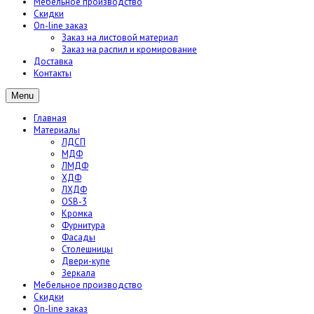
Мебельное производство
Скидки
On-line заказ
Заказ на листовой материал
Заказ на распил и кромирование
Доставка
Контакты
Menu
Главная
Материалы
ЛДСП
МДФ
ЛМДФ
ХДФ
ЛХДФ
OSB-3
Кромка
Фурнитура
Фасады
Столешницы
Двери-купе
Зеркала
Мебельное производство
Скидки
On-line заказ