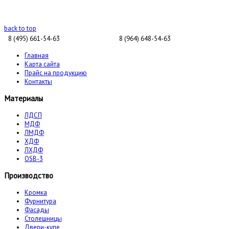
back to top
8 (495) 661-54-63
8 (964) 648-54-63
Главная
Карта сайта
Прайс на продукцию
Контакты
Материалы
ЛДСП
МДФ
ЛМДФ
ХДФ
ЛХДФ
OSB-3
Производство
Кромка
Фурнитура
Фасады
Столешницы
Двери-купе