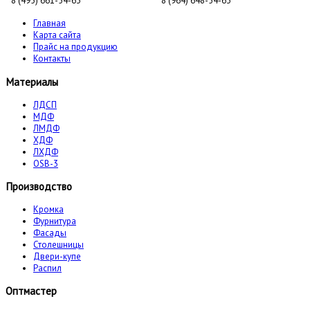
8 (495) 661-54-63
8 (964) 648-54-63
Главная
Карта сайта
Прайс на продукцию
Контакты
Материалы
ЛДСП
МДФ
ЛМДФ
ХДФ
ЛХДФ
OSB-3
Производство
Кромка
Фурнитура
Фасады
Столешницы
Двери-купе
Распил
Оптмастер