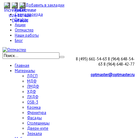
Добавить в закладки
Схема проезда
Прайсы
Акции
Оптмастер
Наши работы
Блог
8 (495) 661-54-63
8 (964) 648-54-
63
8 (964) 648-42-77
Главная
Материалы
optmaster@optmaster.ru
ЛДСП
МДФ
ЛМДФ
ХДФ
ЛХДФ
OSB-3
Кромка
Фурнитура
Фасады
Столешницы
Двери-купе
Зеркала