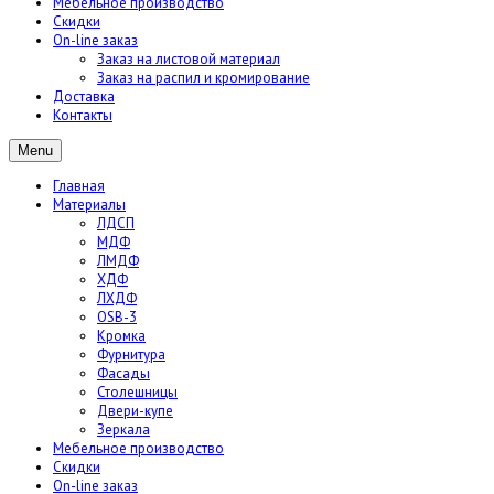
Мебельное производство
Скидки
On-line заказ
Заказ на листовой материал
Заказ на распил и кромирование
Доставка
Контакты
Menu
Главная
Материалы
ЛДСП
МДФ
ЛМДФ
ХДФ
ЛХДФ
OSB-3
Кромка
Фурнитура
Фасады
Столешницы
Двери-купе
Зеркала
Мебельное производство
Скидки
On-line заказ