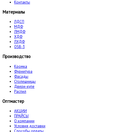
Контакты
Материалы
ЛДСП
МДФ
ЛМДФ
ХДФ
ЛХДФ
OSB-3
Производство
Кромка
Фурнитура
Фасады
Столешницы
Двери-купе
Распил
Оптмастер
АКЦИИ
ПРАЙСЫ
О компании
Условия доставки
Способы оплаты