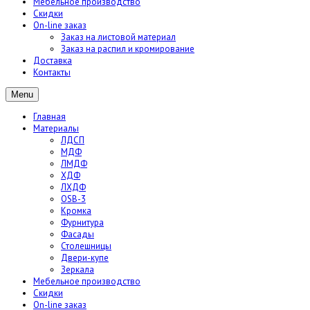
Мебельное производство
Скидки
On-line заказ
Заказ на листовой материал
Заказ на распил и кромирование
Доставка
Контакты
Menu
Главная
Материалы
ЛДСП
МДФ
ЛМДФ
ХДФ
ЛХДФ
OSB-3
Кромка
Фурнитура
Фасады
Столешницы
Двери-купе
Зеркала
Мебельное производство
Скидки
On-line заказ