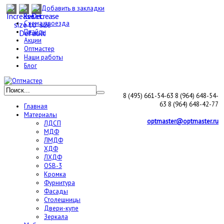
Добавить в закладки
Схема проезда
Прайсы
Акции
Оптмастер
Наши работы
Блог
8 (495) 661-54-63
8 (964) 648-54-
63
8 (964) 648-42-77
Главная
Материалы
optmaster@optmaster.ru
ЛДСП
МДФ
ЛМДФ
ХДФ
ЛХДФ
OSB-3
Кромка
Фурнитура
Фасады
Столешницы
Двери-купе
Зеркала