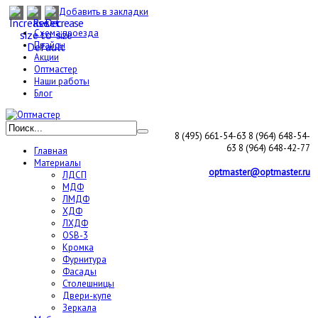
Добавить в закладки
Схема проезда
Прайсы
Акции
Оптмастер
Наши работы
Блог
8 (495) 661-54-63
8 (964) 648-54-
63
8 (964) 648-42-77
Главная
Материалы
optmaster@optmaster.ru
ЛДСП
МДФ
ЛМДФ
ХДФ
ЛХДФ
OSB-3
Кромка
Фурнитура
Фасады
Столешницы
Двери-купе
Зеркала