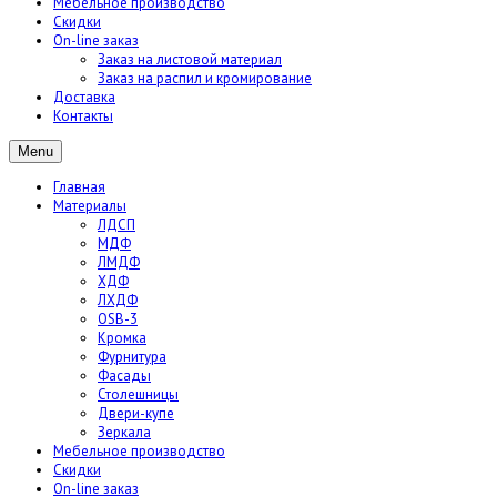
Мебельное производство
Скидки
On-line заказ
Заказ на листовой материал
Заказ на распил и кромирование
Доставка
Контакты
Menu
Главная
Материалы
ЛДСП
МДФ
ЛМДФ
ХДФ
ЛХДФ
OSB-3
Кромка
Фурнитура
Фасады
Столешницы
Двери-купе
Зеркала
Мебельное производство
Скидки
On-line заказ