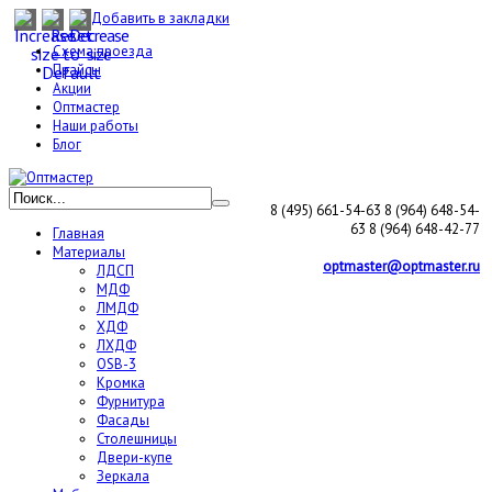
Добавить в закладки
Схема проезда
Прайсы
Акции
Оптмастер
Наши работы
Блог
8 (495) 661-54-63
8 (964) 648-54-
63
8 (964) 648-42-77
Главная
Материалы
optmaster@optmaster.ru
ЛДСП
МДФ
ЛМДФ
ХДФ
ЛХДФ
OSB-3
Кромка
Фурнитура
Фасады
Столешницы
Двери-купе
Зеркала