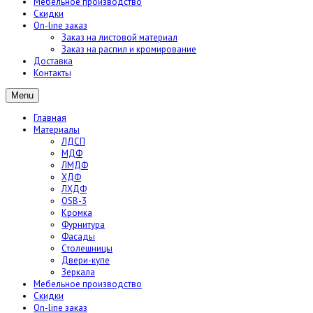
Мебельное производство
Скидки
On-line заказ
Заказ на листовой материал
Заказ на распил и кромирование
Доставка
Контакты
Menu
Главная
Материалы
ЛДСП
МДФ
ЛМДФ
ХДФ
ЛХДФ
OSB-3
Кромка
Фурнитура
Фасады
Столешницы
Двери-купе
Зеркала
Мебельное производство
Скидки
On-line заказ