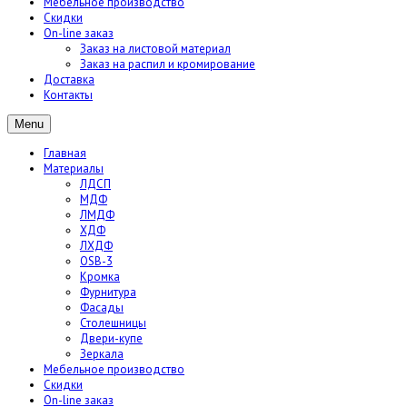
Мебельное производство
Скидки
On-line заказ
Заказ на листовой материал
Заказ на распил и кромирование
Доставка
Контакты
Menu
Главная
Материалы
ЛДСП
МДФ
ЛМДФ
ХДФ
ЛХДФ
OSB-3
Кромка
Фурнитура
Фасады
Столешницы
Двери-купе
Зеркала
Мебельное производство
Скидки
On-line заказ