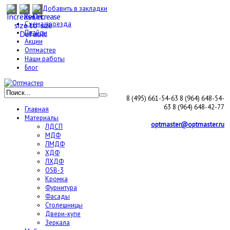
Добавить в закладки
Схема проезда
Прайсы
Акции
Оптмастер
Наши работы
Блог
8 (495) 661-54-63
8 (964) 648-54-
63
8 (964) 648-42-77
Главная
Материалы
optmaster@optmaster.ru
ЛДСП
МДФ
ЛМДФ
ХДФ
ЛХДФ
OSB-3
Кромка
Фурнитура
Фасады
Столешницы
Двери-купе
Зеркала